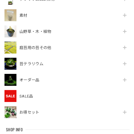
素材
タマゴケ [Bartramia pomiformis] 苔テラリウム用人工栽培種 8cm容器パック
2026/06/01
山野草・木・植物
青々とした元気な苔でした。テラリウムを作るのが楽しみで
庭苔用の苔その他
す。
苔テラリウム
『めでる』シリーズ：苔テラリウム制作キット コウヤノマンネングサ3本パック
2026/06/01
オーダー品
SALE品
とても生き生きとした苔で、ポットもかわいいです。「めで
る」というのがピッタリの苔だと思います。
お得セット
3個買い増しセット：苔テラリウム用 独自配合ベースソイル（500cc）消毒洗浄済み、微塵処理済み
SHOP INFO
2026/06/01