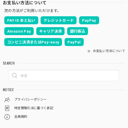
お支払い方法について
手のひらボールM フタ付き 苔テラリウム用
2026/02/12
次の方法がご利用いただけます。
PAY ID あと払い
クレジットカード
PayPay
とってもかわいい器です！歪み等も一切無しでした。
Amazon Pay
キャリア決済
銀行振込
コンビニ決済またはPay-easy
PayPal
タマゴケ [Bartramia pomiformis] 苔テラリウム用人工栽培種 8cm容器パック
2026/02/12
お支払い方法について
SEARCH
テラリウム初心者ですが、青々とした元気な苔を送って頂い
て感激してます！！また近々注文する予定です！ありがとう
ございました。
NOTICE
プライバシーポリシー
霧吹き 200ml 細かい霧が出て苔テラリウム向き
2025/12/21
特定商取引法に基づく表記
会員規約