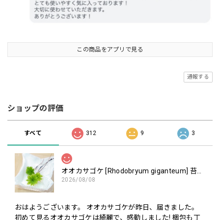
この商品をアプリで見る
通報する
ショップの評価
すべて
312
9
3
オオカサゴケ [Rhodobryum giganteum] 苔テラリウム用人工栽培品種 3本パック
2026/08/08
おはようございます。 オオカサゴケが昨日、届きました。
初めて見るオオカサゴケは綺麗で、感動しました! 梱包も丁