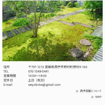
こちらの希望に応えてもらいありごとうございました。 おも
ったような苔テラリウムが出来上がり満足しています。 苔
を買うときは西予さんにお願いしたいと思います。 ありが
とうございました。 Youtubeいつも見ています。
ボール型ガラス容器 フタ付き 苔テラリウム用
2026/04/29
蓋の湾曲具合も面白く 苔をじっくり眺めるのにとても良い
ガラスケースです
住所
〒797-1212 愛媛県西予市野村町野村9-163
TEL
070-1348-0441
営業時間
10:00〜18:00
『めでる』シリーズ：苔テラリウム制作キット オオカサゴケ&コウヤノマンネングサ混合パック
定休日
土日（祝日）
2026/02/17
E-mail
seiyokoke@gmail.com
西予苔園について
MAP