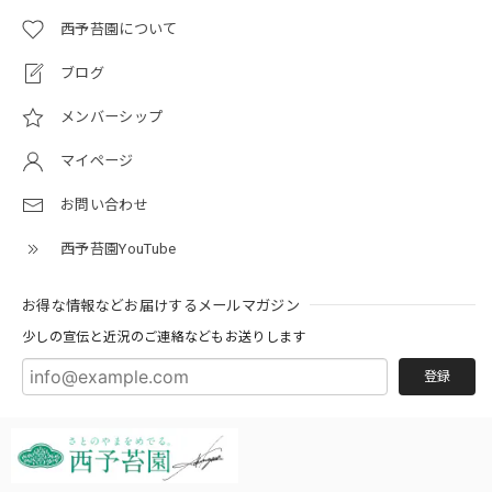
西予苔園について
迅速な発送でありがとうございました♪またよろしくお願い
ブログ
します。
メンバーシップ
コウヤノマンネングサ [Climacium japonicum] 苔テラリウム用人工栽培品種 3本
マイページ
2026/05/29
お問い合わせ
本日無事、緑鮮やかなマンネングサ届きました！こちらの希
西予苔園YouTube
望通りの綺麗な株を送って下さり、小さめの容器に重ならず
きれいに配置出来ました！初めて注文したのでドキドキでし
お得な情報などお届けするメールマガジン
たが、梱包も丁寧で、天然の物と違い鮮やかさに、感激致し
ました！詳しい説明書も有り、新たな知識も知ることが出
少しの宣伝と近況のご連絡などもお送りします
来、大満足です!本当に有り難うございました！
登録
オオカサゴケ [Rhodobryum giganteum] 苔テラリウム用人工栽培品種 3本パック
2026/05/14