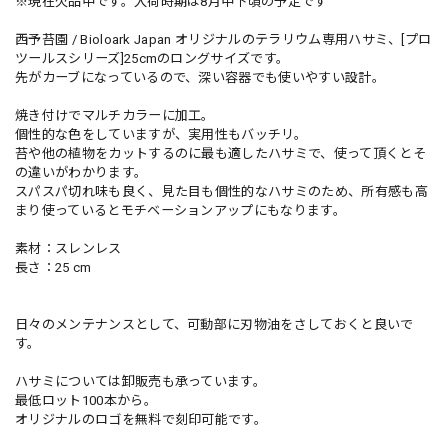
※現在欠品中です。入荷時期は8月中下頃の予定です
西予苔園 / Bioloark Japan オリジナルのテラリウム専用ハサミ、[プロ
ツールスシリーズ]25cmのロングサイズです。
先がカーブになっているので、深い容器でも使いやすい設計。
焼き付けでマルチカラーに加工。
個性的な色をしていますが、実用性もバッチリ。
苔や他の植物をカットするのに最も適したハサミで、使って頂くとそ
の違いがわかります。
スパスパ切れ味も良く、見た目も個性的なハサミのため、所有感も高
まり使っているとモチベーションアップにもなります。
素材：スレンレス
長さ：25 cm
日々のメンテナンスとして、可動部に刃物油をさしておくと良いで
す。
ハサミについては卸販売も承っています。
最低ロット100本から。
オリジナルのロゴを無料で刻印可能です。