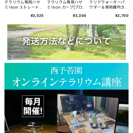
テラリウム専用ハサ
テラリウム専用ハサ
クリアウォーターパ
大変助かりました！ありがとうございました。
ミ16cm ストレート
ミ16cm カーブ[プロ
ウダー＆専用霧吹き
[プロツールスシリー
ツールスシリーズ]
セット
¥3,025
¥3,300
¥2,700
ズ]
3個買い増しセット：苔テラリウム用 独自配合ベースソイル（500cc）消毒洗浄済み、微塵処理済み
2026/07/08
活着君 Sサイズ ピクタ
2026/07/08
ホソバミズゴケ
2026/07/08
すごく綺麗な緑色のみずみずしい苔です。ありがとうござい
ました。