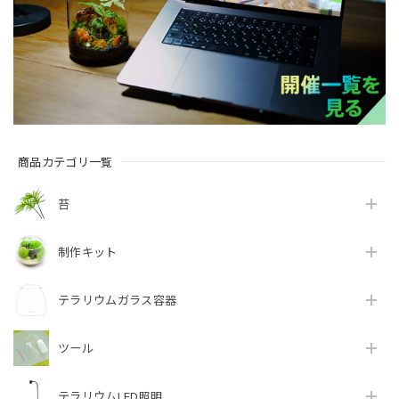
コウヤノマンネングサ [Climacium japonicum] 苔テラリウム用人工栽培品種 3本
2026/06/12
霧吹き 200ml 細かい霧が出て苔テラリウム向き
2026/06/12
商品カテゴリ一覧
苔
『めでる』シリーズ：苔テラリウム制作キット コウヤノマンネングサ3本パック
制作キット
2026/06/02
テラリウムガラス容器
2度目の購入です。前回と同様にとても綺麗な株を、まき株
と、挿し株と分けて、それぞれに適した形の物が梱包されて
いました。説明書も有り、分かりやすくとても感謝してま
ツール
す！綺麗な苔に癒されながら、どれだけ育てられるか、楽し
みでもあります。大事にしながら挑戦してみます。西予苔園
さんはいつも安心できます。ありがとうございました!
テラリウムLED照明