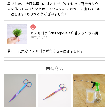
寧でした。 今日は早速、オオカサゴケを使って苔テラリウ
ムを作っていきたいと思っています。 これからも宜しくお願
い致します! ありがとうございました!!
ヒノキゴケ [Rhizogoniales] 苔テラリウム用人工栽培種 8cm容器パック
2026/08/04
若くて元気なヒノキゴケがたくさん届きました。
関連商品
タマゴケ [Bartramia pomiformis] 苔テラリウム用人工栽培種 8cm容器パック
2026/08/04
水を浸したペーパーで湿度管理された苔がとても丁寧に梱包
されて届きました。さっそくテラリウムに植えこんだら、次
の日からイキイキとしはじめ、元気に育っています。まだた
くさん残っているので、ヒノキゴケと一緒に別の場所でも育
ててみようと思います。ラインでも相談にのっていただき、