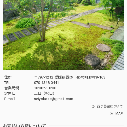
住所
〒797-1212 愛媛県西予市野村町野村9-163
TEL
070-1348-0441
営業時間
10:00〜18:00
定休日
土日（祝日）
E-mail
seiyokoke@gmail.com
西予苔園について
MAP
お支払い方法について