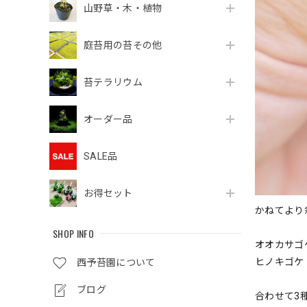
山野草・木・植物
庭苔用の苔その他
苔テラリウム
オーダー品
SALE品
お得セット
かねてより
SHOP INFO
オオカサゴ
ヒノキゴケ
西予苔園について
ブログ
合わせて3