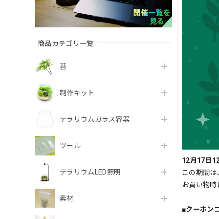
商品カテゴリ一覧
苔
制作キット
テラリウムガラス容器
ツール
12月17日12
テラリウムLED照明
この期間は
お買い物時
素材
■クーポン