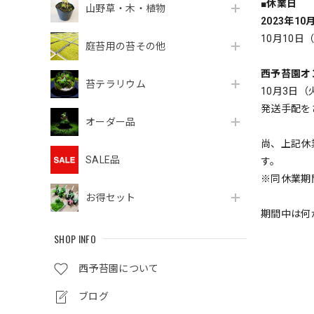
■休業日
山野草・木・植物
2023年1
10月10
庭苔用の苔その他
西予苔園オ
苔テラリウム
10月3日
発送手配を
オーダー品
尚、上記休
SALE品
す。
※同休業期
お得セット
期間中は何
SHOP INFO
西予苔園について
ブログ